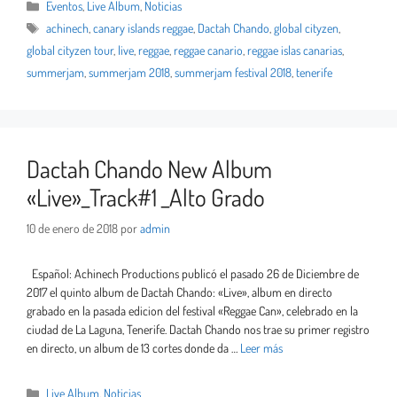
Eventos
,
Live Album
,
Noticias
achinech
,
canary islands reggae
,
Dactah Chando
,
global cityzen
,
global cityzen tour
,
live
,
reggae
,
reggae canario
,
reggae islas canarias
,
summerjam
,
summerjam 2018
,
summerjam festival 2018
,
tenerife
Dactah Chando New Album
«Live»_Track#1 _Alto Grado
10 de enero de 2018
por
admin
Español: Achinech Productions publicó el pasado 26 de Diciembre de
2017 el quinto album de Dactah Chando: «Live», album en directo
grabado en la pasada edicion del festival «Reggae Can», celebrado en la
ciudad de La Laguna, Tenerife. Dactah Chando nos trae su primer registro
en directo, un album de 13 cortes donde da …
Leer más
Live Album
,
Noticias