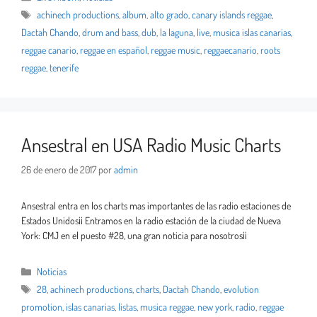
achinech productions
,
album
,
alto grado
,
canary islands reggae
,
Dactah Chando
,
drum and bass
,
dub
,
la laguna
,
live
,
musica islas canarias
,
reggae canario
,
reggae en español
,
reggae music
,
reggaecanario
,
roots
reggae
,
tenerife
Ansestral en USA Radio Music Charts
26 de enero de 2017
por
admin
Ansestral entra en los charts mas importantes de las radio estaciones de
Estados Unidos¡¡ Entramos en la radio estación de la ciudad de Nueva
York: CMJ en el puesto #28, una gran noticia para nosotros¡¡
Noticias
28
,
achinech productions
,
charts
,
Dactah Chando
,
evolution
promotion
,
islas canarias
,
listas
,
musica reggae
,
new york
,
radio
,
reggae