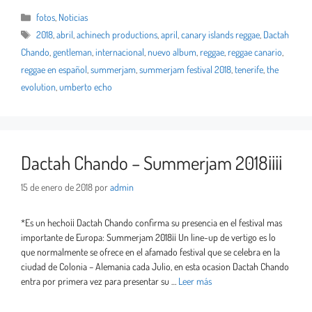
fotos
,
Noticias
2018
,
abril
,
achinech productions
,
april
,
canary islands reggae
,
Dactah
Chando
,
gentleman
,
internacional
,
nuevo album
,
reggae
,
reggae canario
,
reggae en español
,
summerjam
,
summerjam festival 2018
,
tenerife
,
the
evolution
,
umberto echo
Dactah Chando – Summerjam 2018¡¡¡¡
15 de enero de 2018
por
admin
*Es un hecho¡¡ Dactah Chando confirma su presencia en el festival mas
importante de Europa: Summerjam 2018¡¡ Un line-up de vertigo es lo
que normalmente se ofrece en el afamado festival que se celebra en la
ciudad de Colonia – Alemania cada Julio, en esta ocasion Dactah Chando
entra por primera vez para presentar su …
Leer más