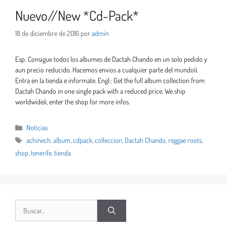
Nuevo//New *Cd-Pack*
18 de diciembre de 2016
por
admin
Esp: Consigue todos los albumes de Dactah Chando en un solo pedido y
aun precio reducido. Hacemos envios a cualquier parte del mundo¡¡.
Entra en la tienda e informate. Engl.: Get the full album collection from
Dactah Chando in one single pack with a reduced price. We ship
worldwide¡¡, enter the shop for more infos.
Noticias
achinech
,
album
,
cdpack
,
colleccion
,
Dactah Chando
,
reggae roots
,
shop
,
tenerife
,
tienda