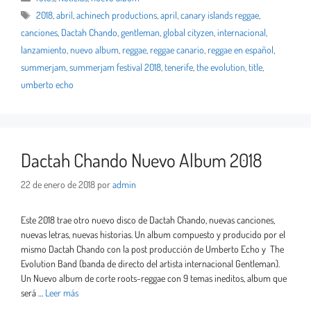
2018
,
abril
,
achinech productions
,
april
,
canary islands reggae
,
canciones
,
Dactah Chando
,
gentleman
,
global cityzen
,
internacional
,
lanzamiento
,
nuevo album
,
reggae
,
reggae canario
,
reggae en español
,
summerjam
,
summerjam festival 2018
,
tenerife
,
the evolution
,
title
,
umberto echo
Dactah Chando Nuevo Album 2018
22 de enero de 2018
por
admin
Este 2018 trae otro nuevo disco de Dactah Chando, nuevas canciones,
nuevas letras, nuevas historias. Un album compuesto y producido por el
mismo Dactah Chando con la post producción de Umberto Echo y The
Evolution Band (banda de directo del artista internacional Gentleman).
Un Nuevo album de corte roots-reggae con 9 temas ineditos, album que
será …
Leer más