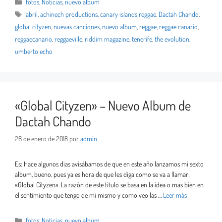
fotos
,
Noticias
,
nuevo album
abril
,
achinech productions
,
canary islands reggae
,
Dactah Chando
,
global cityzen
,
nuevas canciones
,
nuevo album
,
reggae
,
reggae canario
,
reggaecanario
,
reggaeville
,
riddim magazine
,
tenerife
,
the evolution
,
umberto echo
«Global Cityzen» – Nuevo Album de
Dactah Chando
26 de enero de 2018
por
admin
Es: Hace algunos dias avisábamos de que en este año lanzamos mi sexto
album, bueno, pues ya es hora de que les diga como se va a llamar:
«Global Cityzen». La razón de este titulo se basa en la idea o mas bien en
el sentimiento que tengo de mi mismo y como veo las …
Leer más
fotos
,
Noticias
,
nuevo album