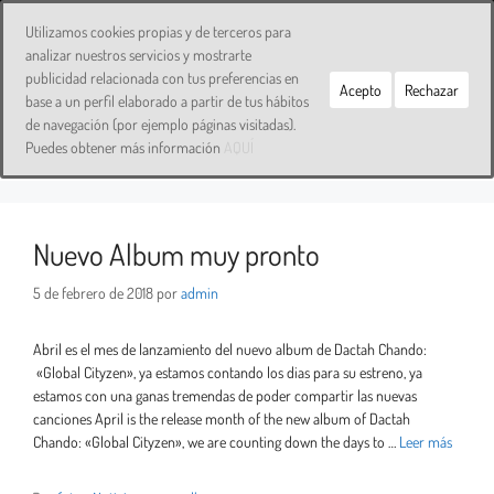
Utilizamos cookies propias y de terceros para
analizar nuestros servicios y mostrarte
publicidad relacionada con tus preferencias en
Acepto
Rechazar
base a un perfil elaborado a partir de tus hábitos
tenerife
de navegación (por ejemplo páginas visitadas).
Puedes obtener más información
AQUÍ
Nuevo Album muy pronto
5 de febrero de 2018
por
admin
Abril es el mes de lanzamiento del nuevo album de Dactah Chando:
«Global Cityzen», ya estamos contando los dias para su estreno, ya
estamos con una ganas tremendas de poder compartir las nuevas
canciones April is the release month of the new album of Dactah
Chando: «Global Cityzen», we are counting down the days to …
Leer más