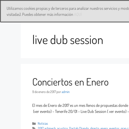
HOME
ALBUMS
BIO
VIDEO
SHOP
Utilizamos cookies propias y de terceros para analizar nuestros servicios y most
visitadas). Puedes obtener más información
AQUÍ
live dub session
Conciertos en Enero
9 de enero de 2017
por
admin
El mes de Enero de 2017 es un mes llenos de propuestas donde 
(ver evento) – Tenerife 20/01 – Live Dub Session ( ver evento) 
Noticias
2017
,
achinech
,
acustico
,
Dactah Chando
,
directo
,
enero
,
eventos
,
gran c