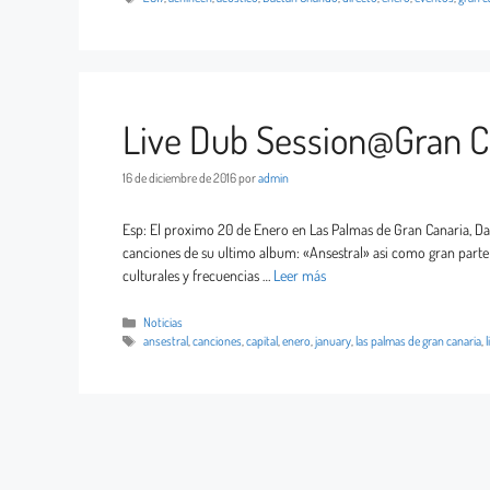
Live Dub Session@Gran C
16 de diciembre de 2016
por
admin
Esp: El proximo 20 de Enero en Las Palmas de Gran Canaria,
canciones de su ultimo album: «Ansestral» asi como gran parte 
culturales y frecuencias …
Leer más
Noticias
ansestral
,
canciones
,
capital
,
enero
,
january
,
las palmas de gran canaria
,