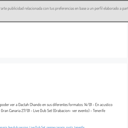
CONTACT
rarte publicidad relacionada con tus preferencias en base a un perfil elaborado a pa
poder ver a Dactah Chando en sus diferentes formatos: 14/01 – En acustico
– Gran Canaria 27/01 – Live Dub Set (Grabacion- ver evento) – Tenerife
anaria
,
live dub session
,
Live Dub Set
,
reggae canario
,
roots
,
tenerife