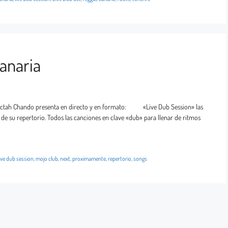
anaria
 Dactah Chando presenta en directo y en formato: «Live Dub Session» las
de su repertorio. Todos las canciones en clave «dub» para llenar de ritmos
live dub session
,
mojo club
,
next
,
proximamente
,
repertorio
,
songs