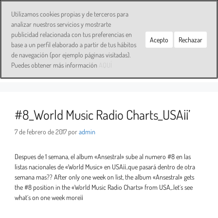
Utilizamos cookies propias y de terceros para
analizar nuestros servicios y mostrarte
publicidad relacionada con tus preferencias en
Acepto
Rechazar
base a un perfil elaborado a partir de tus hábitos
numero 8
de navegación (por ejemplo páginas visitadas).
Puedes obtener más información
AQUÍ
#8_World Music Radio Charts_USA¡¡’
7 de febrero de 2017
por
admin
Despues de 1 semana, el album «Ansestral» sube al numero #8 en las
listas nacionales de «World Music» en USA¡¡..que pasará dentro de otra
semana mas?? After only one week on list, the album «Ansestral» gets
the #8 position in the «World Music Radio Charts» from USA,..let´s see
what´s on one week more¡¡