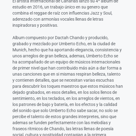
El artista internacional de Canarias lanzó su 4º álbum de
estudio en 2016, un trabajo único en su genero que
combina el reggae de raíz con influencias Jazz y Soul,
aderezado con armonías vocales llenas de letras
inspiradoras y positivas.
Album compuesto por Dactah Chando y producido,
grabado y mezclado por Umberto Echo, en la ciudad de
Munich, hecho que ha aportando elegancia, consistencia y
unos arreglos de gran belleza, ademas, Umberto Echo se
ha acompañado de un equipo de músicos internacionales
de primer nivel que han contribuido más aún a dar forma a
unas canciones que en si mismas respiran belleza, talento
y contienen detalles, que se necesitan varias escuchas
para descubrir los toques maestros que estos músicos han
dejado grabados, en esos detalles, en los solos llenos de
sentimiento, en los teclados, en los arreglos de vientos, en
los patrones de bajo y batería, en los efectos y la calidad
del sonido que solo Umberto Echo sabe sacar, no solo se
percibe el talento de estos grandes interpretes, sino que
ademas se funden perfectamente con las melodías y
fraseos rítmicos de Chando, las letras llenas de poesía
social, cultura y positividad contagian a la primera